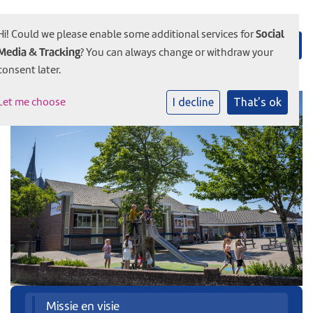
Social
Hi! Could we please enable some additional services for
Media & Tracking
? You can always change or withdraw your
consent later.
Let me choose
I decline
That's ok
Missie en visie